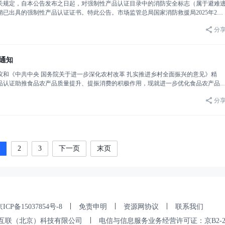
关规定，自本公告发布之日起，对强制性产品认证目录中的消防安全标志（属于避难
已出具的强制性产品认证证书。特此公告。市场监管总局国家消防救援局2025年2月
分
通知
和《中共中央 国务院关于进一步深化农村改革 扎实推进乡村全面振兴的意见》精
产品认证助推食品农产品质量提升、提振消费的积极作用，现就进一步优化食品农产品
目的管理认证机构应提升食品农产品领域高质量认证项目研发能力，加强
分
1
2
3
下一页
末页
|
|
|
ICP备15037854号-8
免责申明
资源网协议
联系我们
|
互联（北京）科技有限公司
电信与信息服务业务经营许可证：京B2-202