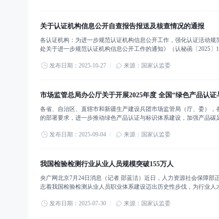
关于认证机构信息公开自查报告报送及核查情况的通报
各认证机构：为进一步规范认证机构信息公开工作，强化认证活动规范
处关于进一步规范认证机构信息公开工作的通知》（认秘函〔2025
将自查报告报送及核查情况通报如下：一、自查报告报送情况统计时点下共
发布日期：2025-10-27
来源：国家认监委
市场监管总局办公厅关于开展2025年度 全国“绿色产品认证
各省、自治区、直辖市和新疆生产建设兵团市场监管局（厅、委），
的部署要求，进一步推动绿色产品认证与标识体系建设，加强产品碳足
总体安排，市场监管总局决定开展全国“绿色产品认证与标识宣传周”活
发布日期：2025-09-04
来源：国家认监委
我国检验检测行业从业人员规模突破155万人
央广网北京7月24日消息（记者 邵蓝洁）近日，人力资源社会保障部
志着我国检验检测从业人员职业体系建设迈出历史性步伐，为行业人
创新发展以及推动产业升级等方面发挥着关键技术支撑作用。当前，我
发布日期：2025-07-30
来源：国家认监委