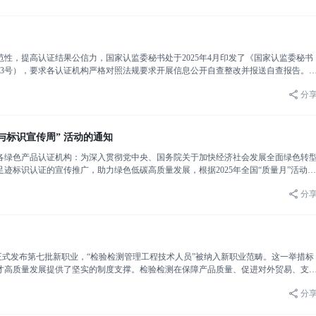
性，提高认证结果公信力，国家认监委秘书处于2025年4月印发了《国家认监委秘书
〕13号），要求各认证机构严格对照法规要求开展信息公开自查整改并报送自查报告。
计1220家认证机构，其中1058家认证机构通过“认
分
与标识宣传周” 活动的通知
各绿色产品认证机构：为深入贯彻党中央、国务院关于加快经济社会发展全面绿色转
迹标识认证的宣传推广，助力绿色低碳高质量发展，根据2025年全国“质量月”活动的
动。现将有关事项通知如下：一、活动安排（一）时间。2025
分
正式发布第七批新职业，“检验检测管理工程技术人员”被纳入新职业范畴。这一举措标
才高质量发展提供了坚实的制度支撑。检验检测在保障产品质量、促进对外贸易、支
国检验检测行业发展呈现良好态势，机构达5.3万家，从业人员规
分