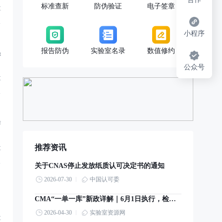
标准查新
防伪验证
电子签章
享
小程序
报告防伪
实验室名录
数值修约
员
公众号
享
作
推荐资讯
享
关于CNAS停止发放纸质认可决定书的通知
2026-07-30
中国认可委
CMA“一单一库”新政详解｜6月1日执行，检验检测机构实操指南
2026-04-30
实验室资源网
享