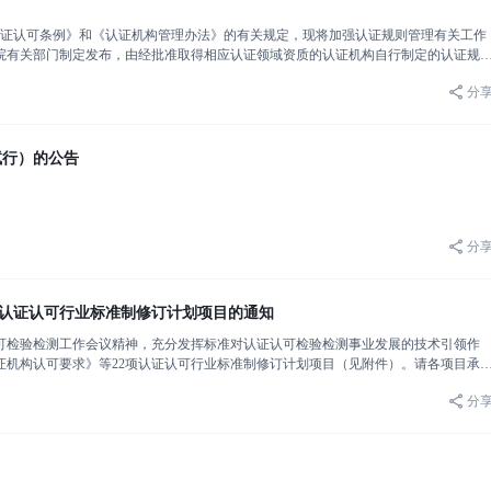
国认证认可条例》和《认证机构管理办法》的有关规定，现将加强认证规则管理有关工作
院有关部门制定发布，由经批准取得相应认证领域资质的认证机构自行制定的认证规
当对制定认证规则的合法性、合规性、真实性、完整性、科学性、适用性
分
试行）的公告
分
项认证认可行业标准制修订计划项目的通知
可检验检测工作会议精神，充分发挥标准对认证认可检验检测事业发展的技术引领作
证机构认可要求》等22项认证认可行业标准制修订计划项目（见附件）。请各项目承
18〕15号）要求，组织相关参与单位成立标准起草组，研究制定标准
分