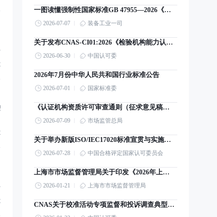
一图读懂强制性国家标准GB 47955—2026《智能网联汽车 组合驾驶辅助系统安全要求》
2026-07-07
装备工业一司
关于发布CNAS-CI01:2026《检验机构能力认可准则》及其转换工作安排的通知
现
2026-06-30
中国认可委
享
2026年7月份中华人民共和国行业标准公告
2026-07-01
国家标准委
《认证机构资质许可审查通则（征求意见稿）》意见的公告
型
2026-07-09
市场监管总局
享
关于举办新版ISO/IEC17020标准宣贯与实施培训的通知
2026-07-28
中国合格评定国家认可委员会
上海市市场监督管理局关于印发《2026年上海市产品质量监督抽查计划》的通知
撑
2026-01-21
上海市市场监督管理局
享
CNAS关于校准活动专项监督和投诉调查典型案例警示 [2026]第1期