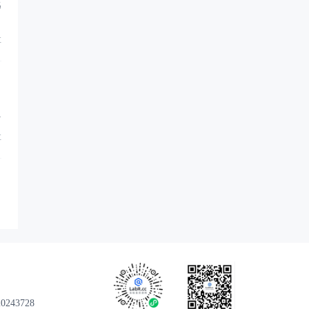
逃
享
认
享
43728