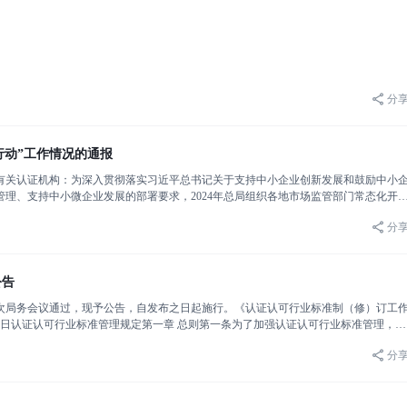
分
行动”工作情况的通报
有关认证机构：为深入贯彻落实习近平总书记关于支持中小企业创新发展和鼓励中小
理、支持中小微企业发展的部署要求，2024年总局组织各地市场监管部门常态化开
企业提升质量管理能力和市场竞争力，带动区域产业和经济发展韧性进
分
公告
第5次局务会议通过，现予公告，自发布之日起施行。《认证认可行业标准制（修）订工
3月19日认证认可行业标准管理规定第一章 总则第一条为了加强认证认可行业标准管理，规
准化法》《中华人民共和国标准化法实施条例》《中
分