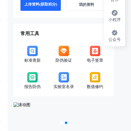
享
上传资料(获取积分)
我的资料
小程序
享
常用工具
公众号
享
标准查新
防伪验证
电子签章
享
享
报告防伪
实验室名录
数值修约
享
享