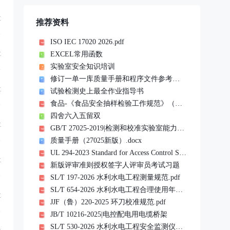
享
推荐资料
ISO IEC 17020 2026.pdf
EXCEL常用函数
享
实验室安全知识培训
修订一单一库质量手册和程序文件参考文件
享
试验检测史上最全作业指导书
食品-《食品安全抽样检验工作规范》（市监食检发〔2023〕76 号）20240101实施
四舍六入五留双
享
GB/T 27025-2019|检测和校准实验室能力的通用要求
质量手册（27025新版）.docx
UL 294-2023 Standard for Access Control System Units.pdf
享
新版评审准则授权签字人评审员考试习题
SL∕T 197-2026 水利水电工程测量规范.pdf
SL∕T 654-2026 水利水电工程合理使用年限及耐久性设计规范.pdf
享
JJF（鲁）220-2025 环刀校准规范.pdf
JB/T 10216-2025|电控配电用电缆桥架
SL∕T 530-2026 水利水电工程安全监测仪器检验与安装规范(扫描版).pdf