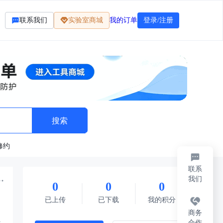
联系我们
实验室商城
我的订单
登录/注册
修约
联系
我们
0
0
0
标准
法律法规
题库资料
其它
每日限免
已上传
已下载
我的积分
商务
合作