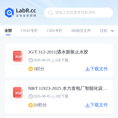
请输入您想要查找的资料
Pull down to refresh
全部
CNAS专栏
CMA专栏
RB相关文件
过程管理
JG/T 312-2011|遇水膨胀止水胶
2026-08-05
0次下载
3积分
下载文件
NB∕T 11923-2025 水力发电厂智能化设计导则（报批稿）.pdf
2026-08-05
0次下载
20积分
下载文件