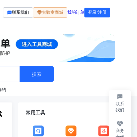
联系我们
实验室商城
我的订单
登录/注册
修约
联系
我们
常用工具
减
商务
合作