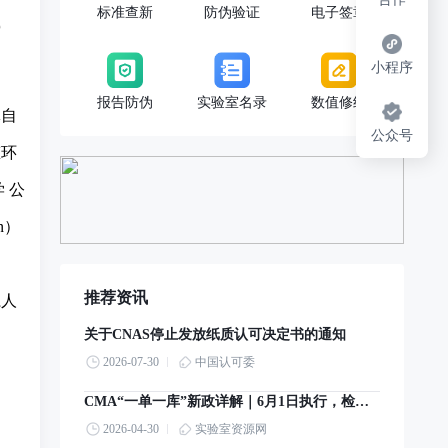
标准查新
防伪验证
电子签章
小程序
报告防伪
实验室名录
数值修约
体自
公众号
态环
 公
n）
推荐资讯
系人
关于CNAS停止发放纸质认可决定书的通知
2026-07-30
中国认可委
CMA“一单一库”新政详解｜6月1日执行，检验检测机构实操指南
2026-04-30
实验室资源网