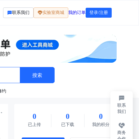
联系我们
实验室商城
我的订单
登录/注册
修约
联系
我们
0
0
0
标准
法律法规
题库资料
其它
每日限免
已上传
已下载
我的积分
商务
合作