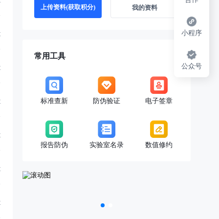
享
上传资料(获取积分)
我的资料
小程序
享
常用工具
公众号
享
标准查新
防伪验证
电子签章
享
享
报告防伪
实验室名录
数值修约
享
享