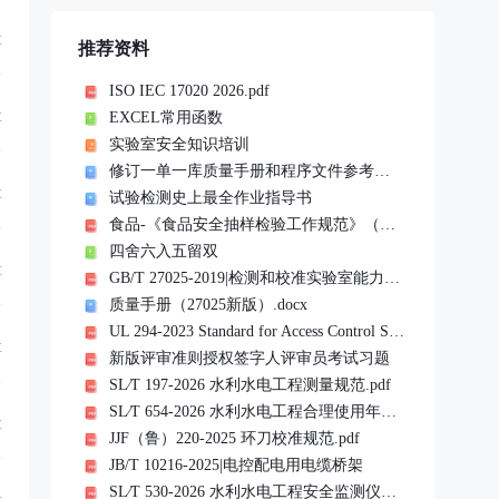
享
推荐资料
ISO IEC 17020 2026.pdf
EXCEL常用函数
享
实验室安全知识培训
修订一单一库质量手册和程序文件参考文件
享
试验检测史上最全作业指导书
食品-《食品安全抽样检验工作规范》（市监食检发〔2023〕76 号）20240101实施
四舍六入五留双
享
GB/T 27025-2019|检测和校准实验室能力的通用要求
质量手册（27025新版）.docx
UL 294-2023 Standard for Access Control System Units.pdf
享
新版评审准则授权签字人评审员考试习题
SL∕T 197-2026 水利水电工程测量规范.pdf
SL∕T 654-2026 水利水电工程合理使用年限及耐久性设计规范.pdf
享
JJF（鲁）220-2025 环刀校准规范.pdf
JB/T 10216-2025|电控配电用电缆桥架
SL∕T 530-2026 水利水电工程安全监测仪器检验与安装规范(扫描版).pdf