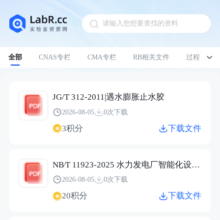
请输入您想要查找的资料
Pull down to refresh
全部
CNAS专栏
CMA专栏
RB相关文件
过程管理
JG/T 312-2011|遇水膨胀止水胶
2026-08-05
0次下载
3积分
下载文件
NB∕T 11923-2025 水力发电厂智能化设计导则（报批稿）.pdf
2026-08-05
0次下载
20积分
下载文件