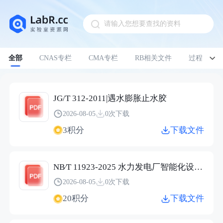
请输入您想要查找的资料
Pull down to refresh
全部
CNAS专栏
CMA专栏
RB相关文件
过程管理
JG/T 312-2011|遇水膨胀止水胶
2026-08-05
0次下载
3积分
下载文件
NB∕T 11923-2025 水力发电厂智能化设计导则（报批稿）.pdf
2026-08-05
0次下载
20积分
下载文件