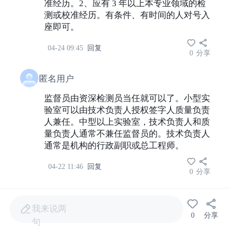
准经历。2、应有 3 年以上本专业领域的检
测或校准经历。有条件、有时间的人对号入
座即可。
04-24 09:45
回复
0
分享
匿名用户
监督员由资深检测员当任就可以了。小型实
验室可以由技术负责人授权签字人质量负责
人兼任。中型以上实验室，技术负责人和质
量负责人通常不兼任监督员的。技术负责人
通常是机构的行政副职或总工程师。
04-22 11:46
回复
0
分享
156****1949
我来说两
0
分享
监督员日常监督是侧重检测过程中还
句
是体系方面的