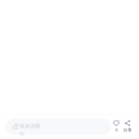
我来说两
0
分享
句