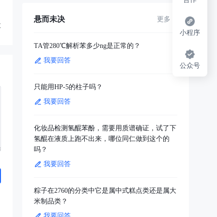
悬而未决
更多
享
小程序
TA管280℃解析苯多少ng是正常的？
我要回答
公众号
只能用HP-5的柱子吗？
我要回答
化妆品检测氢醌苯酚，需要用质谱确证，试了下
氢醌在液质上跑不出来，哪位同仁做到这个的
吗？
我要回答
粽子在2760的分类中它是属中式糕点类还是属大
米制品类？
我要回答