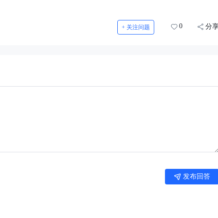
0
分
+ 关注问题
发布回答