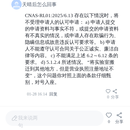
天晴后怎么回事
CNAS-RL01:2025/6.13 存在以下情况时，将
不受理申请人的认可申请： a) 申请人提交
的申请资料与事实不符，或提交的申请资料
有不真实的情况，或申请人存在欺骗行为、
隐瞒信息或故意违反认可要求等。 b) 申请
人不能遵守认可合同关于公正诚实、廉洁自
律等内容。 c) 不能满足上述 6.2～6.12 条的
要求。 d) 5.1.2.4 所述情况。 “将实验室搬
迁到其他地方，但是营业执照注册地址不
变”，这个问题你对照上面的条款仔细甄
别，对号入座。
01-28 16:14
回复
0
分享
天晴后怎么回事
我来说两
0
分享
不会认可的，CNAS-EL-15:2020 检测和校
句
准实验室认可受理要求的说明/2.2实验室在