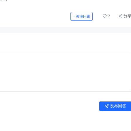
0
分
+ 关注问题
发布回答