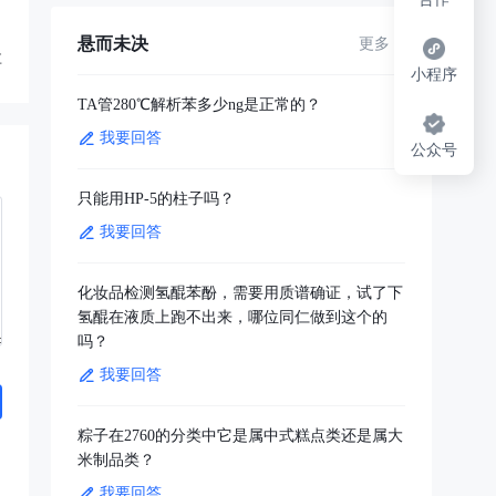
悬而未决
更多
享
小程序
TA管280℃解析苯多少ng是正常的？
我要回答
公众号
只能用HP-5的柱子吗？
我要回答
化妆品检测氢醌苯酚，需要用质谱确证，试了下
氢醌在液质上跑不出来，哪位同仁做到这个的
吗？
我要回答
粽子在2760的分类中它是属中式糕点类还是属大
米制品类？
我要回答