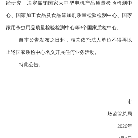
经研究，决定撤销国家大中型电机产品质量检验检测中
心、国家加工食品及食品添加剂质量检验检测中心、国家
家用杀虫用品质量检验检测中心等3个国家质检中心。
自本公告发布之日起，相关依托法人单位不得再以
上述国家质检中心名义开展任何业务活动。
特此公告。
市
场监管总局
2026
年