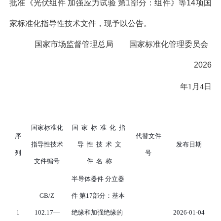
批准
《光伏组件 加强应力试验 第
1
部分：组件》
等
14
项国
家标准化指导性技术文件，现予以公告。
国家市场监督管理总局 国家标准化管理委员会
2026
年
1
月
4
日
国家标准化
国
家
标
准
化
指
序
代替文件
指导性技术
导
性
技
术
文
发布日期
列
号
文件编号
件
名
称
半导体器件
分立器
GB/Z
件
第
17
部分：基本
1
102.17
—
绝缘和加强绝缘的
2026-01-04