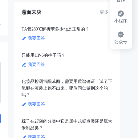
悬而未决
更多
小程序
享
TA管280℃解析苯多少ng是正常的？
我要回答
公众号
只能用HP-5的柱子吗？
我要回答
化妆品检测氢醌苯酚，需要用质谱确证，试了下
氢醌在液质上跑不出来，哪位同仁做到这个的
吗？
我要回答
粽子在2760的分类中它是属中式糕点类还是属大
米制品类？
我要回答