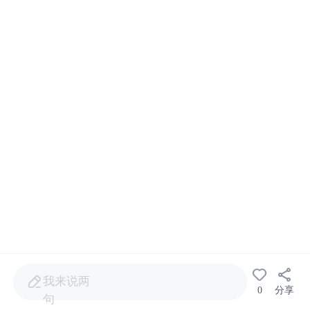
我来说两
0
分享
句