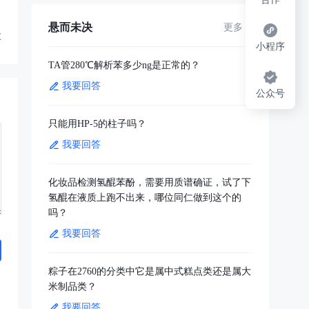
悬而未决
更多
享
小程序
TA管280℃解析苯多少ng是正常的？
我要回答
公众号
只能用HP-5的柱子吗？
我要回答
化妆品检测氢醌苯酚，需要用质谱确证，试了下
氢醌在液质上跑不出来，哪位同仁做到这个的
吗？
我要回答
粽子在2760的分类中它是属中式糕点类还是属大
米制品类？
我要回答