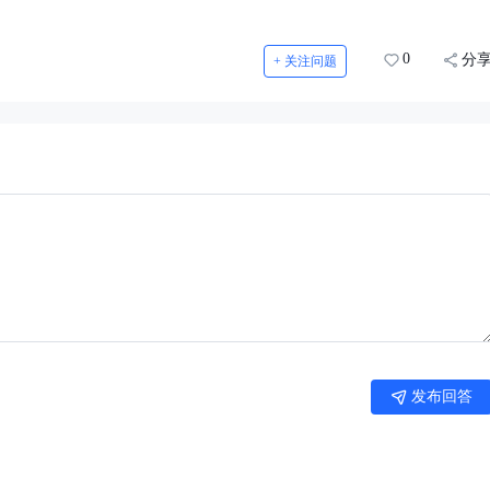
0
分
+ 关注问题
发布回答