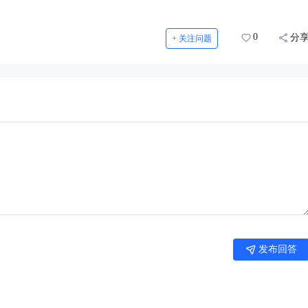
0
分
+ 关注问题
发布回答