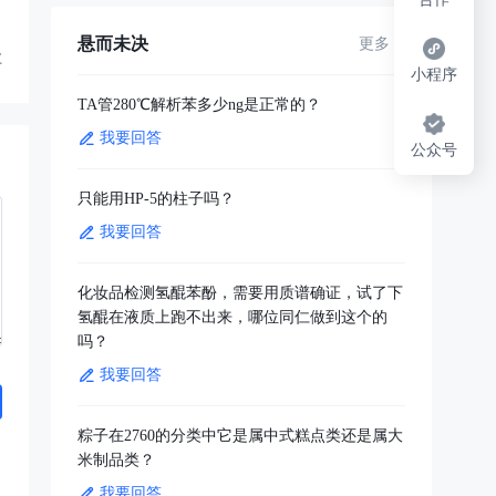
悬而未决
更多
享
小程序
TA管280℃解析苯多少ng是正常的？
我要回答
公众号
只能用HP-5的柱子吗？
我要回答
化妆品检测氢醌苯酚，需要用质谱确证，试了下
氢醌在液质上跑不出来，哪位同仁做到这个的
吗？
我要回答
粽子在2760的分类中它是属中式糕点类还是属大
米制品类？
我要回答