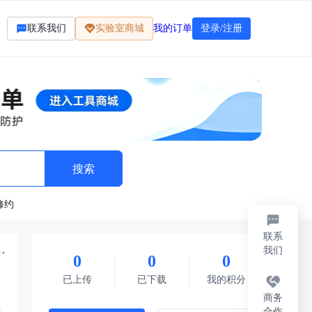
联系我们
实验室商城
我的订单
登录/注册
修约
联系
我们
0
0
0
标准
法律法规
题库资料
其它
每日限免
已上传
已下载
我的积分
商务
合作