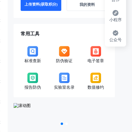
享
上传资料(获取积分)
我的资料
小程序
享
常用工具
公众号
享
标准查新
防伪验证
电子签章
享
享
报告防伪
实验室名录
数值修约
享
享