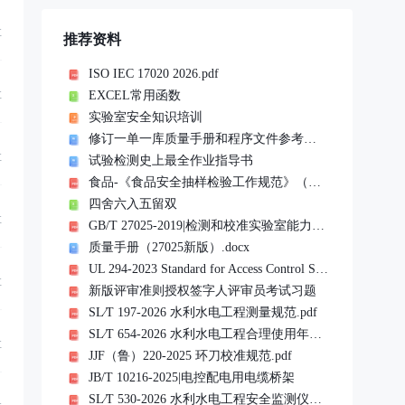
享
推荐资料
ISO IEC 17020 2026.pdf
EXCEL常用函数
享
实验室安全知识培训
修订一单一库质量手册和程序文件参考文件
享
试验检测史上最全作业指导书
食品-《食品安全抽样检验工作规范》（市监食检发〔2023〕76 号）20240101实施
四舍六入五留双
享
GB/T 27025-2019|检测和校准实验室能力的通用要求
质量手册（27025新版）.docx
UL 294-2023 Standard for Access Control System Units.pdf
享
新版评审准则授权签字人评审员考试习题
SL∕T 197-2026 水利水电工程测量规范.pdf
SL∕T 654-2026 水利水电工程合理使用年限及耐久性设计规范.pdf
享
JJF（鲁）220-2025 环刀校准规范.pdf
JB/T 10216-2025|电控配电用电缆桥架
SL∕T 530-2026 水利水电工程安全监测仪器检验与安装规范(扫描版).pdf