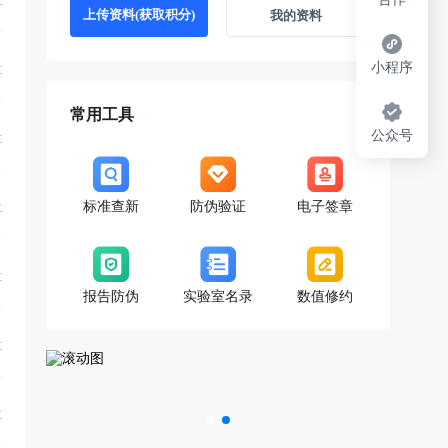
享
上传资料(获取积分)
我的资料
小程序
享
常用工具
公众号
享
标准查新
防伪验证
电子签章
享
享
报告防伪
实验室名录
数值修约
享
享