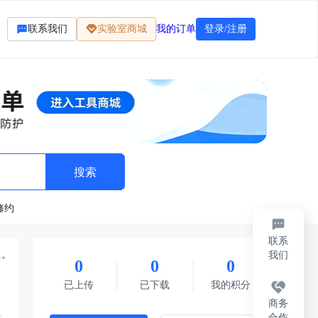
联系我们
实验室商城
我的订单
登录/注册
修约
联系
我们
0
0
0
标准
法律法规
题库资料
其它
每日限免
已上传
已下载
我的积分
商务
合作