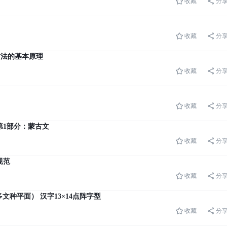
收藏
分
收藏
分
试方法的基本原理
收藏
分
收藏
分
范 第1部分：蒙古文
收藏
分
规范
收藏
分
本多文种平面） 汉字13×14点阵字型
收藏
分