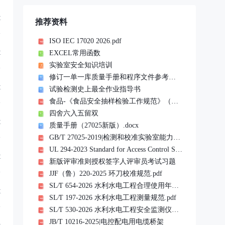
享
推荐资料
ISO IEC 17020 2026.pdf
EXCEL常用函数
享
实验室安全知识培训
修订一单一库质量手册和程序文件参考文件
享
试验检测史上最全作业指导书
食品-《食品安全抽样检验工作规范》（市监食检发〔2023〕76 号）20240101实施
四舍六入五留双
享
质量手册（27025新版）.docx
GB/T 27025-2019|检测和校准实验室能力的通用要求
UL 294-2023 Standard for Access Control System Units.pdf
享
新版评审准则授权签字人评审员考试习题
JJF（鲁）220-2025 环刀校准规范.pdf
SL∕T 654-2026 水利水电工程合理使用年限及耐久性设计规范.pdf
享
SL∕T 197-2026 水利水电工程测量规范.pdf
SL∕T 530-2026 水利水电工程安全监测仪器检验与安装规范(扫描版).pdf
JB/T 10216-2025|电控配电用电缆桥架