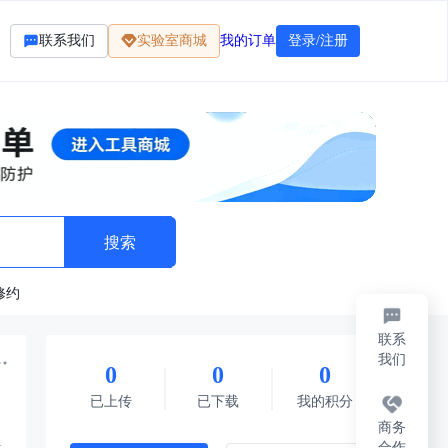
联系我们
实验室商城
我的订单
登录/注册
修约
联系
我们
0
0
0
标准
法律法规
题库资料
其它
每日限免
已上传
已下载
我的积分
商务
合作