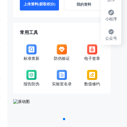
享
上传资料(获取积分)
我的资料
小程序
享
常用工具
公众号
享
标准查新
防伪验证
电子签章
享
享
报告防伪
实验室名录
数值修约
享
享