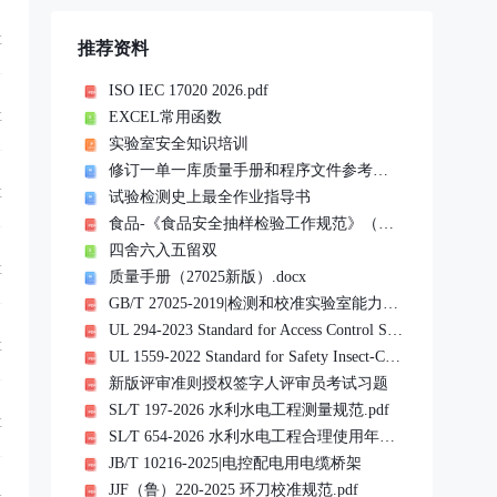
享
推荐资料
ISO IEC 17020 2026.pdf
EXCEL常用函数
享
实验室安全知识培训
修订一单一库质量手册和程序文件参考文件
享
试验检测史上最全作业指导书
食品-《食品安全抽样检验工作规范》（市监食检发〔2023〕76 号）20240101实施
四舍六入五留双
享
质量手册（27025新版）.docx
GB/T 27025-2019|检测和校准实验室能力的通用要求
UL 294-2023 Standard for Access Control System Units.pdf
享
UL 1559-2022 Standard for Safety Insect-Control Equipment - Electrocution Type .pdf
新版评审准则授权签字人评审员考试习题
SL∕T 197-2026 水利水电工程测量规范.pdf
享
SL∕T 654-2026 水利水电工程合理使用年限及耐久性设计规范.pdf
JB/T 10216-2025|电控配电用电缆桥架
JJF（鲁）220-2025 环刀校准规范.pdf