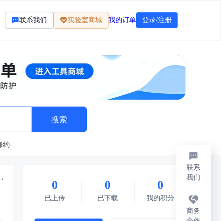
联系我们
实验室商城
我的订单
登录/注册
修约
联系
我们
0
0
0
标准
法律法规
题库资料
其它
每日限免
已上传
已下载
我的积分
商务
合作