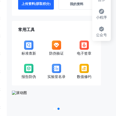
享
上传资料(获取积分)
我的资料
小程序
享
常用工具
公众号
享
标准查新
防伪验证
电子签章
享
享
报告防伪
实验室名录
数值修约
享
享