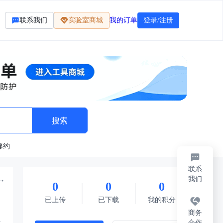
联系我们
实验室商城
我的订单
登录/注册
修约
联系
我们
0
0
0
标准
法律法规
题库资料
其它
每日限免
已上传
已下载
我的积分
商务
合作