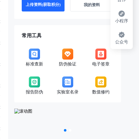
享
上传资料(获取积分)
我的资料
小程序
享
常用工具
公众号
享
标准查新
防伪验证
电子签章
享
局令第101 号修订).pdf
享
报告防伪
实验室名录
数值修约
享
享