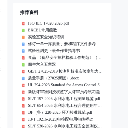
享
推荐资料
ISO IEC 17020 2026.pdf
EXCEL常用函数
享
实验室安全知识培训
修订一单一库质量手册和程序文件参考文件
享
试验检测史上最全作业指导书
食品-《食品安全抽样检验工作规范》（市监食检发〔2023〕76 号）20240101实施
四舍六入五留双
享
GB/T 27025-2019|检测和校准实验室能力的通用要求
质量手册（27025新版）.docx
UL 294-2023 Standard for Access Control System Units.pdf
享
新版评审准则授权签字人评审员考试习题
SL∕T 197-2026 水利水电工程测量规范.pdf
SL∕T 654-2026 水利水电工程合理使用年限及耐久性设计规范.pdf
享
JJF（鲁）220-2025 环刀校准规范.pdf
JB/T 10216-2025|电控配电用电缆桥架
SL∕T 530-2026 水利水电工程安全监测仪器检验与安装规范(扫描版).pdf