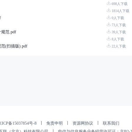
698人下载
1814人下载
f
0人下载
73人下载
规范.pdf
39人下载
8人下载
范(扫描版).pdf
22人下载
|
|
|
ICP备15037854号-8
免责申明
资源网协议
联系我们
|
互联（北京）科技有限公司
电信与信息服务业务经营许可证：京B2-202