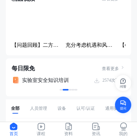
CMA“一单一库”问答详解
【问题回顾】二方转三方实验室需要做什么吗？
充分考虑机遇和风险，这句话怎么理解和落实
每日限免
查看更多
实验室安全知识培训
6次下载
2574次下载
全部
人员管理
设备
认可/认证
通用要求
参加了比对设备算不算已经溯源
首页
课程
资料
资讯
我的