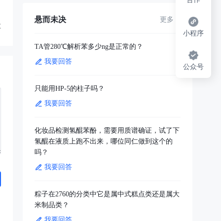
悬而未决
更多
享
小程序
TA管280℃解析苯多少ng是正常的？
我要回答
公众号
只能用HP-5的柱子吗？
我要回答
化妆品检测氢醌苯酚，需要用质谱确证，试了下
氢醌在液质上跑不出来，哪位同仁做到这个的
吗？
我要回答
粽子在2760的分类中它是属中式糕点类还是属大
米制品类？
我要回答