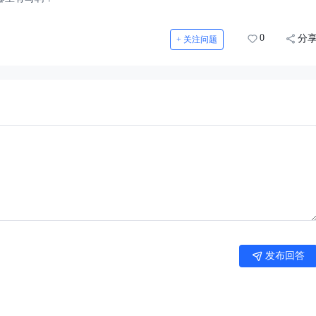
0
分
+ 关注问题
发布回答