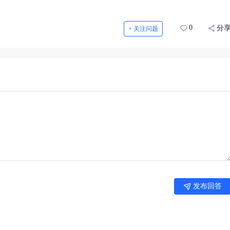
0
分
+ 关注问题
发布回答