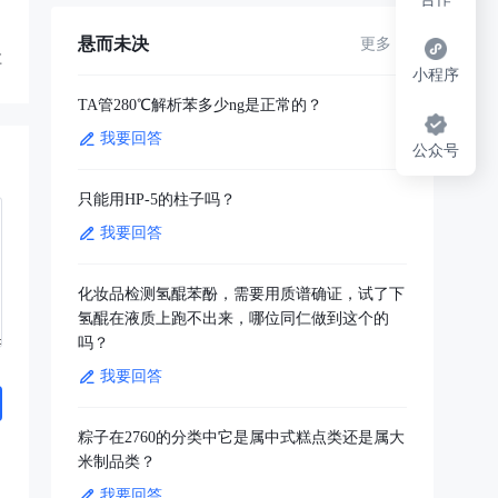
悬而未决
更多
享
小程序
TA管280℃解析苯多少ng是正常的？
我要回答
公众号
只能用HP-5的柱子吗？
我要回答
化妆品检测氢醌苯酚，需要用质谱确证，试了下
氢醌在液质上跑不出来，哪位同仁做到这个的
吗？
我要回答
粽子在2760的分类中它是属中式糕点类还是属大
米制品类？
我要回答