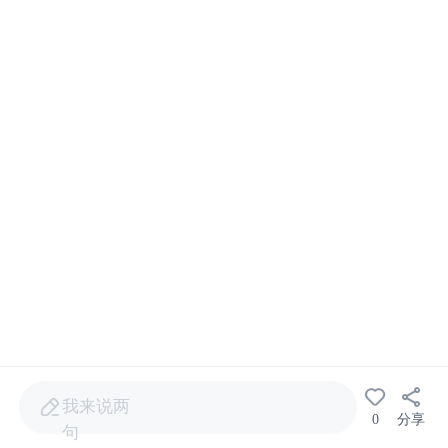
我来说两
0
分享
句