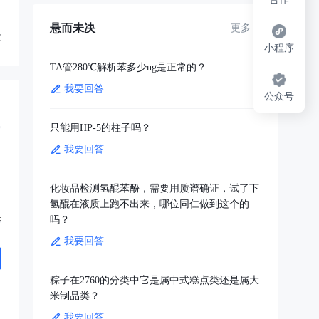
悬而未决
更多
享
小程序
TA管280℃解析苯多少ng是正常的？
我要回答
公众号
只能用HP-5的柱子吗？
我要回答
化妆品检测氢醌苯酚，需要用质谱确证，试了下
氢醌在液质上跑不出来，哪位同仁做到这个的
吗？
我要回答
粽子在2760的分类中它是属中式糕点类还是属大
米制品类？
我要回答