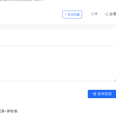
0
分
+ 关注问题
发布回答
记录+评价表